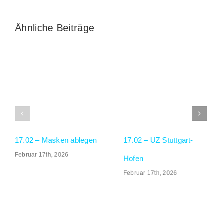
Ähnliche Beiträge
GALERIE
SOCIAL MEDIA
17.02 – Masken ablegen
17.02 – UZ Stuttgart-
Februar 17th, 2026
Hofen
Februar 17th, 2026