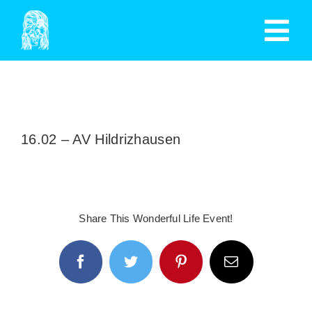
Zum
Tog
Inhalt
springen
Nav
HOME
TERMINE
16.02 – AV Hildrizhausen
MITGLIED WERDEN
GESCHICHTE
Share This Wonderful Life Event!
SPENDEN
Facebook
Twitter
Pinterest
E-
AUSSCHUSS
Mail
MITGLIEDER