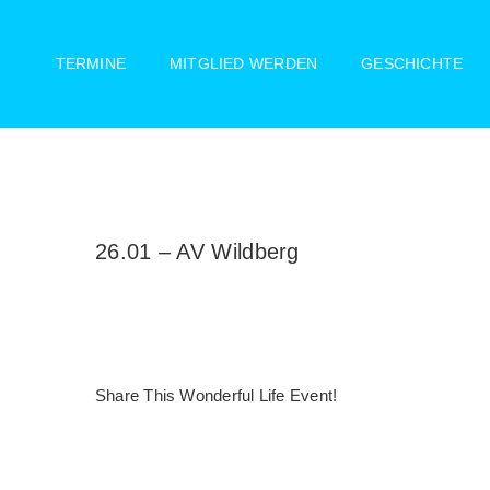
Zum
Inhalt
TERMINE
MITGLIED WERDEN
GESCHICHTE
springen
26.01 – AV Wildberg
Share This Wonderful Life Event!