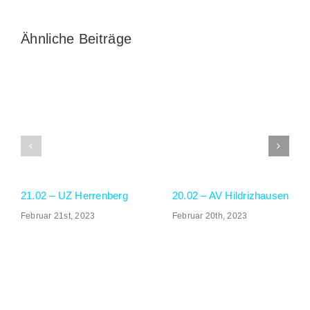
Ähnliche Beiträge
GALERIE
SOCIAL MEDIA
21.02 – UZ Herrenberg
20.02 – AV Hildrizhausen
Februar 21st, 2023
Februar 20th, 2023