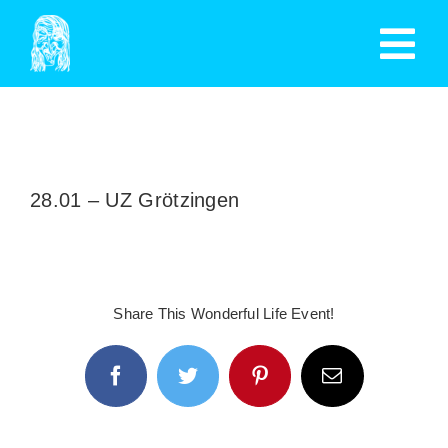
Zum
Tog
Inhalt
springen
Nav
HOME
TERMINE
28.01 – UZ Grötzingen
MITGLIED WERDEN
GESCHICHTE
Share This Wonderful Life Event!
SPENDEN
Facebook
Twitter
Pinterest
E-
AUSSCHUSS
Mail
MITGLIEDER