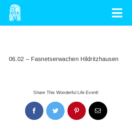
Zum
Tog
Inhalt
springen
Nav
HOME
TERMINE
06.02 – Fasnetserwachen Hildritzhausen
MITGLIED WERDEN
GESCHICHTE
Share This Wonderful Life Event!
SPENDEN
Facebook
Twitter
Pinterest
E-
AUSSCHUSS
Mail
MITGLIEDER