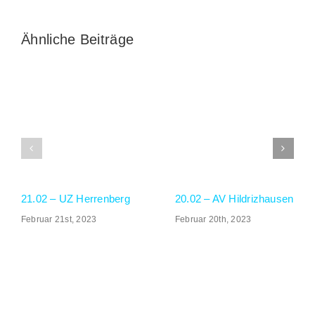
Ähnliche Beiträge
GALERIE
SOCIAL MEDIA
21.02 – UZ Herrenberg
20.02 – AV Hildrizhausen
Februar 21st, 2023
Februar 20th, 2023