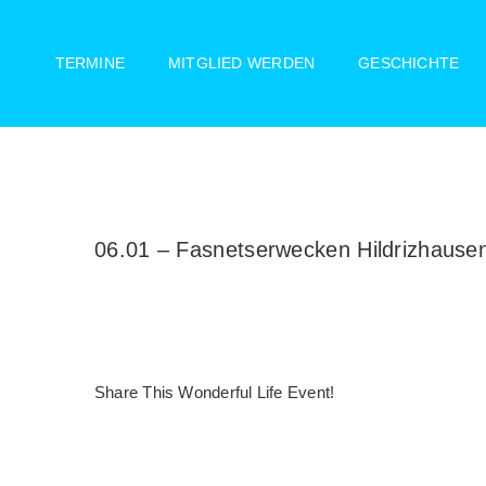
Zum
Inhalt
TERMINE
MITGLIED WERDEN
GESCHICHTE
springen
06.01 – Fasnetserwecken Hildrizhause
Share This Wonderful Life Event!