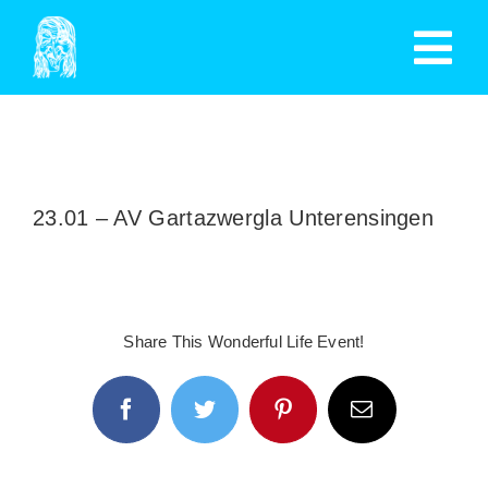
Zum
Tog
Inhalt
springen
Nav
HOME
TERMINE
23.01 – AV Gartazwergla Unterensingen
MITGLIED WERDEN
GESCHICHTE
Share This Wonderful Life Event!
SPENDEN
Facebook
Twitter
Pinterest
E-
AUSSCHUSS
Mail
MITGLIEDER