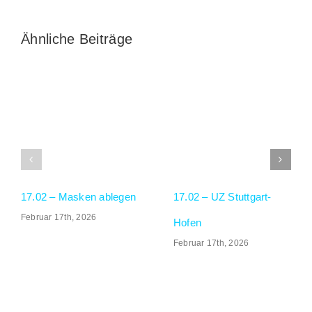
Ähnliche Beiträge
GALERIE
SOCIAL MEDIA
17.02 – Masken ablegen
17.02 – UZ Stuttgart-
Februar 17th, 2026
Hofen
Februar 17th, 2026